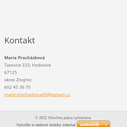
Kontakt
Marie Procházková
Tasovice 333, Hodonice
67125
okres Znojmo
602 45 36 70
marie.pr
ochazkov
a40@sezn
am.cz
© 2011 Všechna práva vyhrazena.
Vytvořte si webové stránky zdarma!